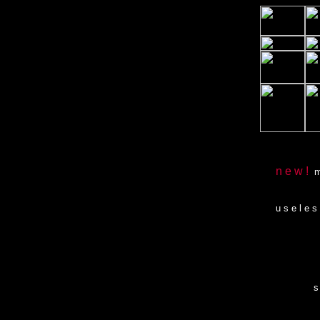
n e w !
m
u s e l e s 
s